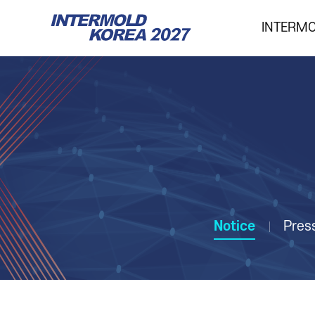
INTERM
INTERMOLD KOREA
Overview
Exhibits
Show Report
Notice
Pres