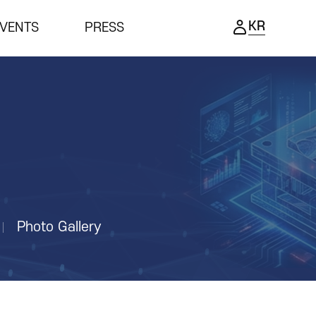
KR
VENTS
PRESS
ENTS
PRESS
ing Ceremony
Notice
ness meeting
Press Release
nar
Support Project
Reviews video
Photo Gallery
Photo Gallery