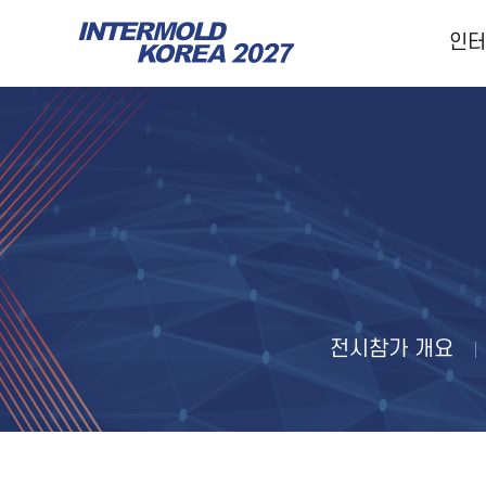
인터
인터몰드코리아
전시회 개요
전시품목
개최실적
전시참가 개요