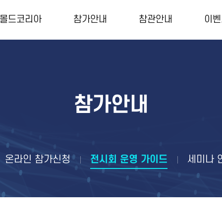
몰드코리아
참가안내
참관안내
이벤
참가안내
참관안내
이
전시참가 개요
전시 참관 안내
개막
온라인 참가신청
참관 사전등록
수출
참가안내
전시회 운영 가이드
부스 레이아웃
세미
세미나 안내
참가기업 명단
광고 안내
편의정보
온라인 참가신청
전시회 운영 가이드
세미나 