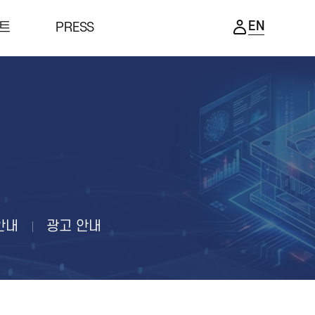
EN
트
PRESS
벤트
PRESS
식
공지사항
상담회
보도자료
나
지원사업
현장 스케치 영상
포토 갤러리
안내
광고 안내